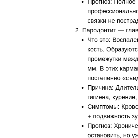
Прогноз: Полное 
профессиональной
связки не постра
2. Пародонтит — глав
Что это: Воспале
кость. Образуют
промежутки межд
мм. В этих карма
постепенно «съе
Причина: Длитель
гигиена, курение
Симптомы: Крово
+ подвижность зу
Прогноз: Хронич
остановить, но у