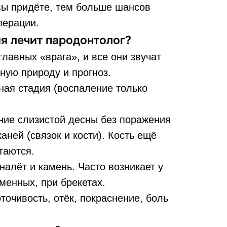
вы придёте, тем больше шансов
перации.
я лечит пародонтолог?
главных «врага», и все они звучат
ную природу и прогноз.
ная стадия (воспаление только
ние слизистой десны без поражения
каней (связок и кости). Кость ещё
таются.
налёт и камень. Часто возникает у
менных, при брекетах.
очивость, отёк, покраснение, боль