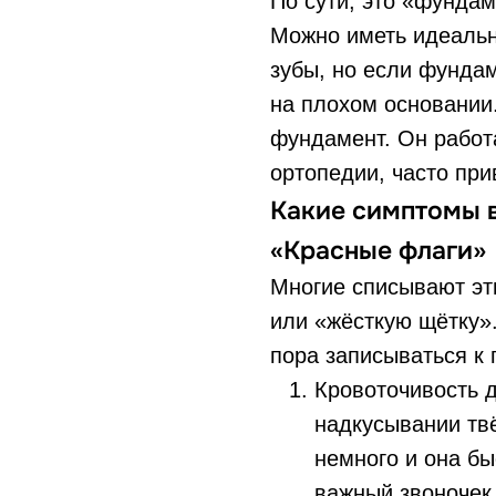
По сути, это «фундам
Можно иметь идеальн
зубы, но если фундам
на плохом основании.
фундамент. Он работа
ортопедии, часто пр
Какие симптомы в
«Красные флаги»
Многие списывают эт
или «жёсткую щётку».
пора записываться к 
Кровоточивость д
надкусывании твё
немного и она бы
важный звоночек