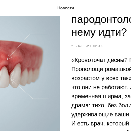
Какие проб
Новости
пародонтоло
нему идти?
2026-05-21 02:43
«Кровоточат дёсны? 
Прополощи ромашкой»
возрастом у всех так
что они не работают.
временная ширма, за
драма: тихо, без бол
удерживающие ваши 
И есть врач, который